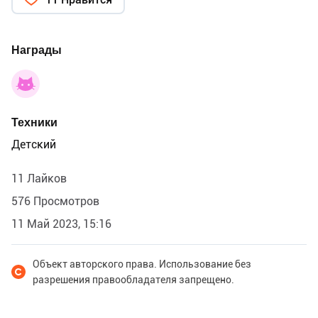
Тайка лучший знаток местной ботаники и маленьких
душевных радостей!
Не знаете, где найти Тайку? Да как же?! В полях и
Награды
лугах конечно.
Техники
Детский
11 Лайков
576 Просмотров
11 Май 2023, 15:16
Объект авторского права. Использование без
разрешения правообладателя запрещено.