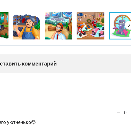
оставить комментарий
0
него уютненько😍