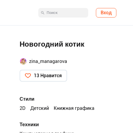
Вход
Новогодний котик
zina_managarova
13 Нравится
Стили
2D
Детский
Книжная графика
Техники