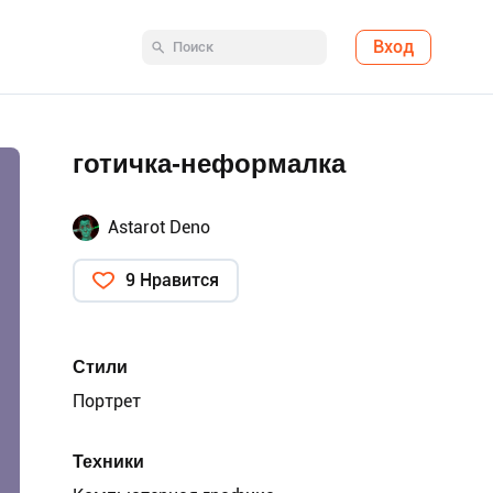
Вход
готичка-неформалка
Astarot Deno
9 Нравится
Стили
Портрет
Техники