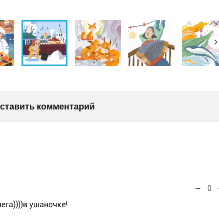
оставить комментарий
0
га))))в ушаночке!