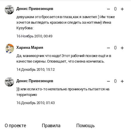
0
Денис Привезенцев
девушкам это бросается в глаза,как я заметил :)
Им тоже
хочется выглядеть красиво и следить за ногтями)
Инна
Кузубова:
16 Ноябрь 2010, 00:49
0
Харина Мария
Да, маникюрчик что надо! Этот рабочий похоже ещё и в
качестве сирены. Оповещает, что смена кончилась.
14 Декабрь 2010, 15:12
0
Денис Привезенцев
))) или если кто-то нелегально проникнуть пытается на
территорию
16 Декабрь 2010, 01:43
О проекте
Правила
Помощь