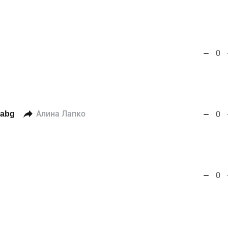
0
yabg
Алина Лапко
0
0