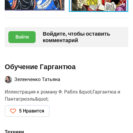
Войдите, чтобы оставить
Войти
комментарий
Обучение Гаргантюа
Зеленченко Татьяна
Иллюстрация к роману Ф. Раблэ &quot;Гаргантюа и
Пантагрюэль&quot;
5 Нравится
Техники