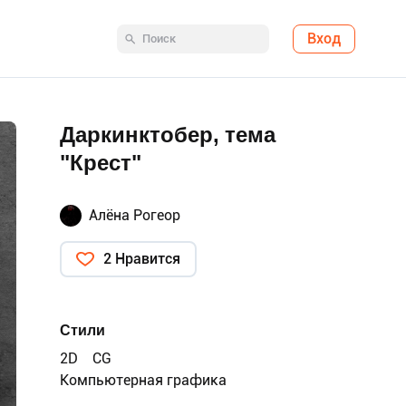
Вход
Даркинктобер, тема
"Крест"
Алёна Рогеор
2 Нравится
Стили
2D
CG
Компьютерная графика