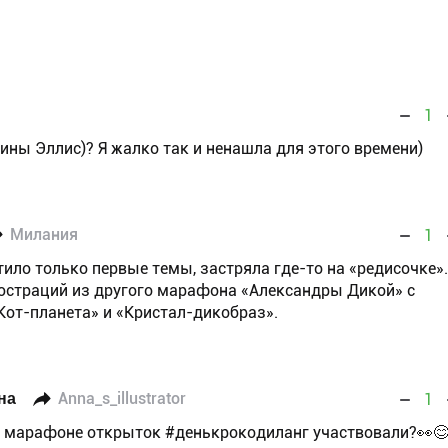
1
ны Эллис)? Я жалко так и ненашла для этого времени)
Милания
1
тило только первые темы, застряла где-то на «редисочке».
юстраций из другого марафона «Александры Дикой» с
Кот-планета» и «Кристал-дикобраз».
на
Anna_s_illustrator
1
 в марафоне открыток #денькрокодиланг участвовали?👀