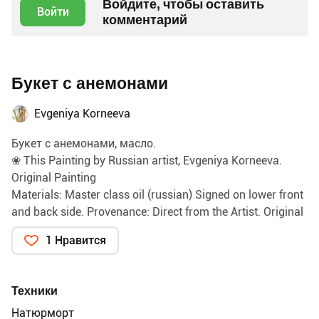
Войдите, чтобы оставить
Войти
комментарий
Букет с анемонами
Evgeniya Korneeva
Букет с анемонами, масло.
❀ This Painting by Russian artist, Evgeniya Korneeva.
Original Painting
Materials: Master class oil (russian) Signed on lower front
and back side. Provenance: Direct from the Artist. Original
Oil Painting! This PAINTING IS NOT A PRINT OF ANY
1 Нравится
KIND. This is original hand painted piece of art by
professional artist! The artwork is not framed
Техники
Натюрморт