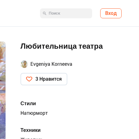
Вход
Любительница театра
Evgeniya Korneeva
3 Нравится
Стили
Натюрморт
Техники