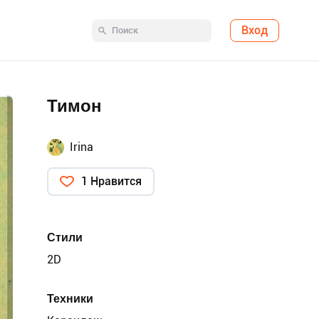
Вход
Тимон
Irina
1 Нравится
Стили
2D
Техники