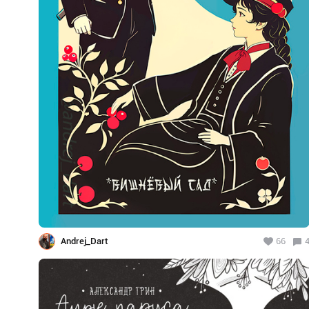
Andrej_Dart
66