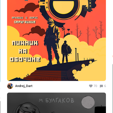
Andrej_Dart
70
6
4