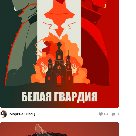
Марина Швец
64
0