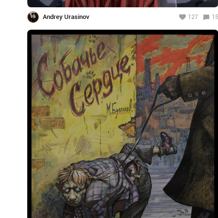
Andrey Urasinov
127
1