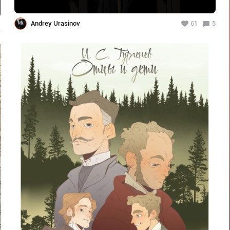
Andrey Urasinov
61
5
4