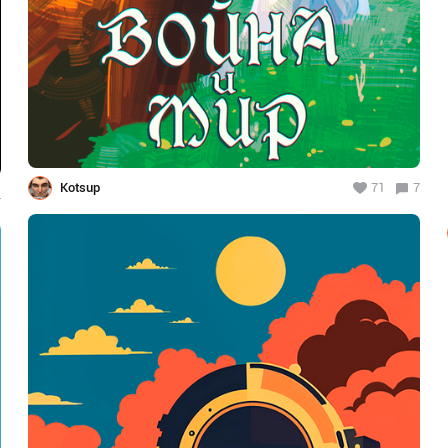
Kotsup
71
7
4