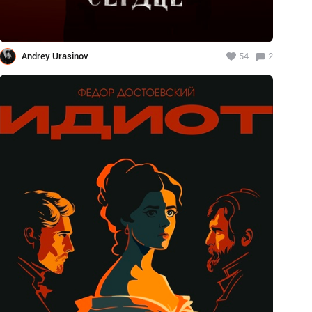
Andrey Urasinov
54
2