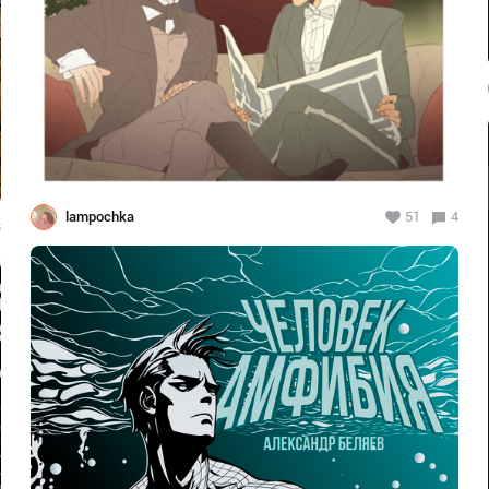
lampochka
51
4
8