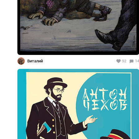
Виталий
92
1