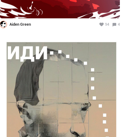
Aiden Green
94
4