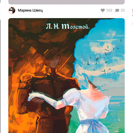
5
Марина Швец
103
20