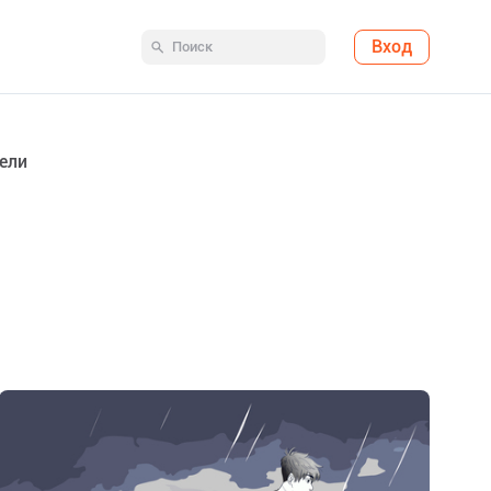
Вход
ели