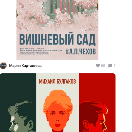
Мария Карташева
65
5