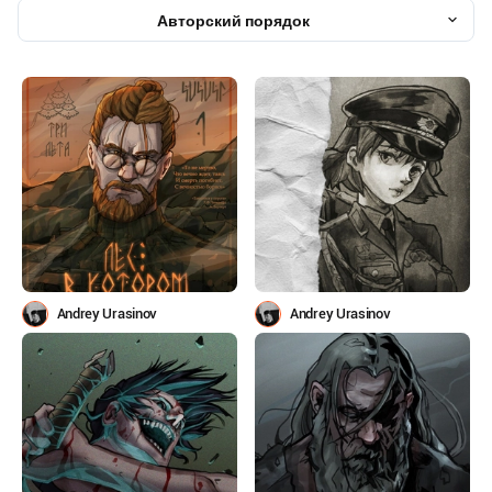
Авторский порядок
Andrey Urasinov
Andrey Urasinov