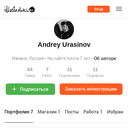
Вход
Andrey Urasinov
Ижевск, Россия
На сайте почти 7 лет
Об авторе
44
7
11
11
Лайка
Работ
Подписчики
Подписан
Заказать иллюстрацию
Подписаться
Портфолио 7
Maгазин 1
Посты
Работа 1
Избранно