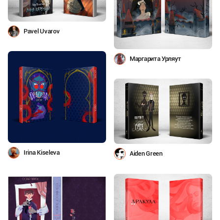
Pavel Uvarov
Маргарита Урляут
Irina Kiseleva
Aiden Green