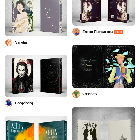
Елена Литвинова
PRO
Varelia
varenetz
Borgeborg