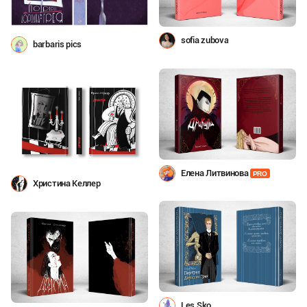
sofia zubova
barbaris pics
Елена Литвинова
PRO
Христина Келлер
Les Sko