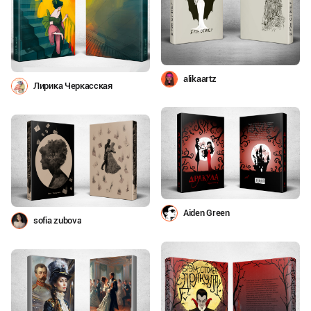
alikaartz
Лирика Черкасская
Aiden Green
sofia zubova