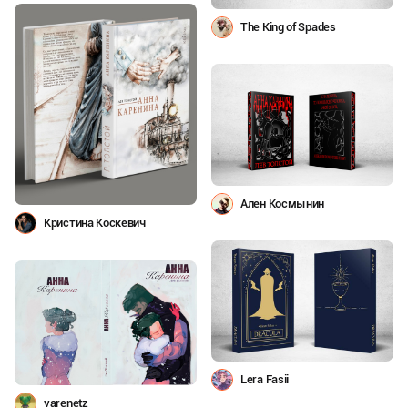
The King of Spades
Ален Космынин
Кристина Коскевич
Lera Fasii
varenetz