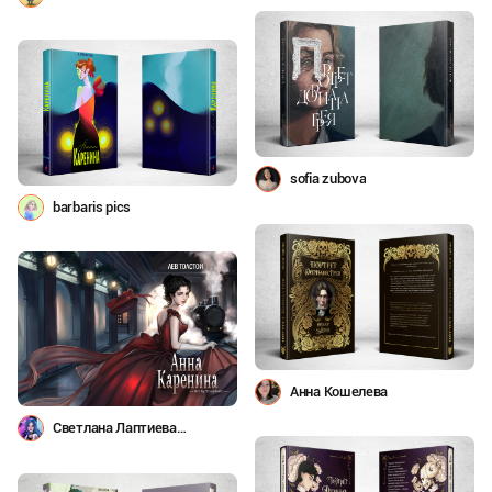
sofia zubova
barbaris pics
Анна Кошелева
Светлана Лаптиева
(Tilambard)