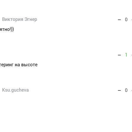
Виктория Эгнер
0
тно!))
1
теринг на высоте
Ksu.gucheva
0