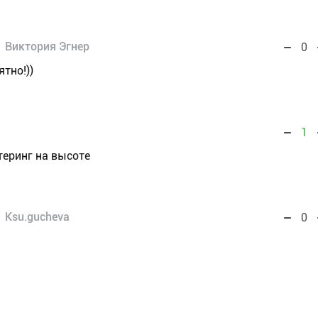
Виктория Эгнер
0
тно!))
1
теринг на высоте
Ksu.gucheva
0