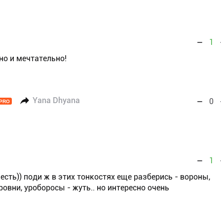
1
но и мечтательно!
Yana Dhyana
0
PRO
1
 есть)) поди ж в этих тонкостях еще разберись - вороны,
ровни, уроборосы - жуть.. но интересно очень