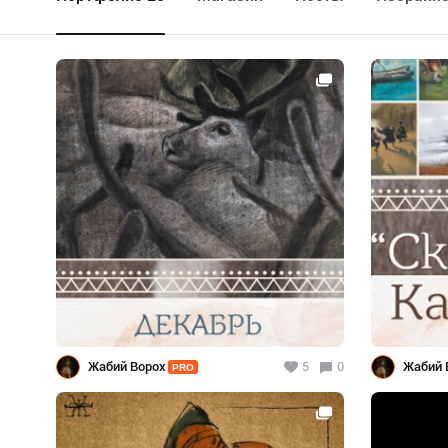
Жабий Ворох
5
0
Жабий 
PRO