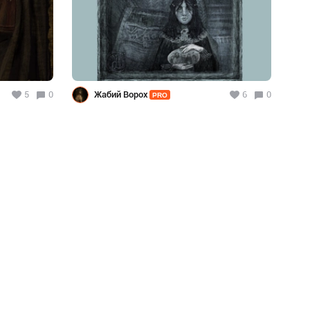
5
0
Жабий Ворох
6
0
PRO