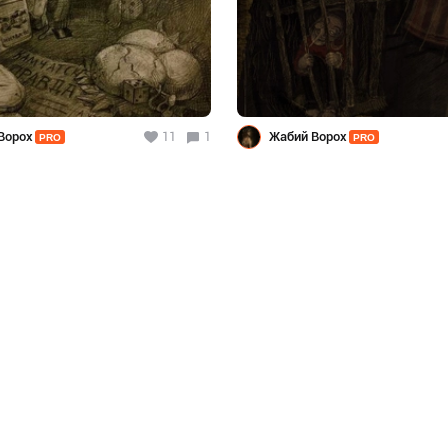
Ворох
11
1
Жабий Ворох
PRO
PRO