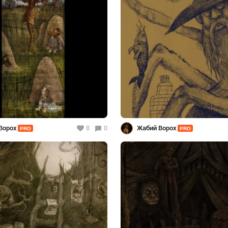
Ворох
8
0
Жабий Ворох
PRO
PRO