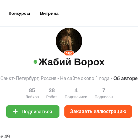
Конкурсы
Витрина
PRO
Жабий Ворох
Санкт-Петербург, Россия
На сайте около 1 года
Об авторе
85
28
4
7
Лайков
Работ
Подписчики
Подписан
Заказать иллюстрацию
Подписаться
е 49