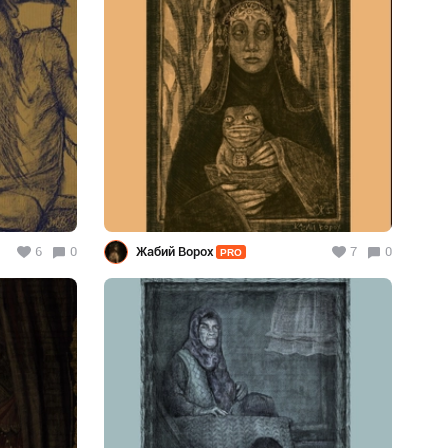
6
0
Жабий Ворох
7
0
PRO