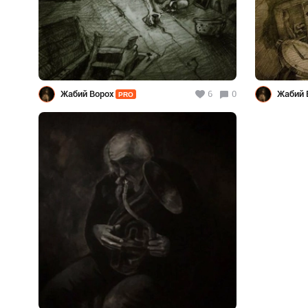
Жабий Ворох
6
0
Жабий 
PRO