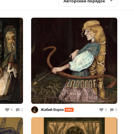
Авторский порядок
4
2
Жабий Ворох
9
0
PRO