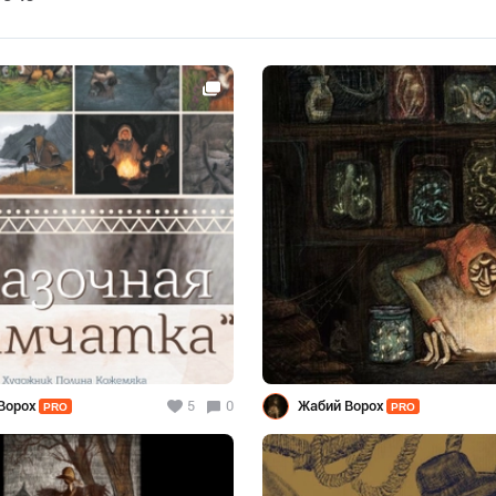
Ворох
5
0
Жабий Ворох
PRO
PRO