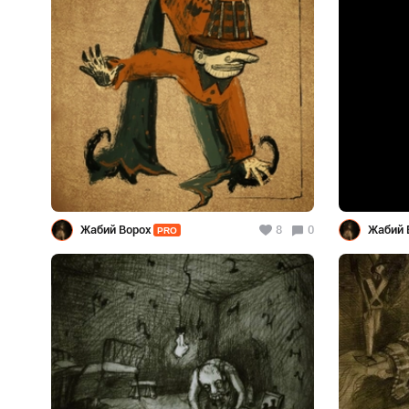
Жабий Ворох
8
0
Жабий 
PRO