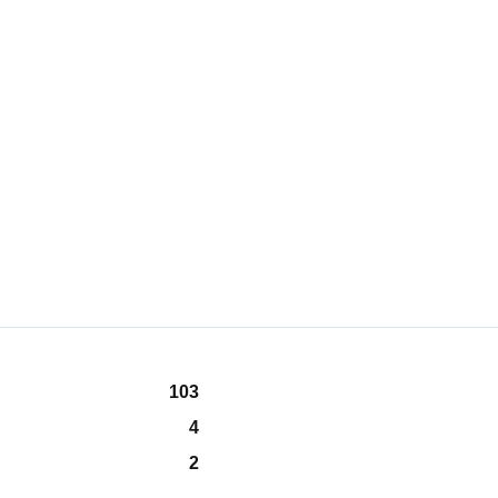
103
4
2