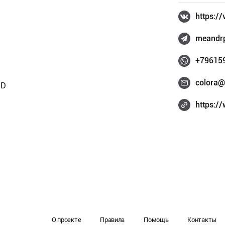
https:/
meandr
+79615
colora@
3D
https:/
О проекте
Правила
Помощь
Контакты