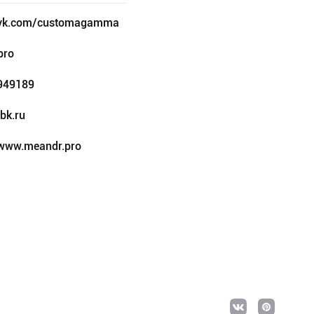
/vk.com/customagamma
pro
949189
bk.ru
/www.meandr.pro