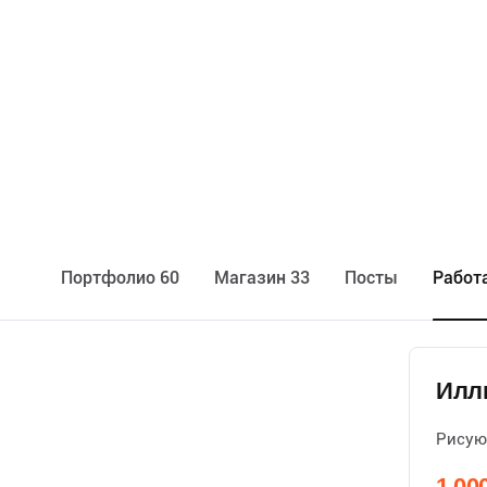
Портфолио 60
Maгазин 33
Посты
Работ
Илл
Рисую 
1 00