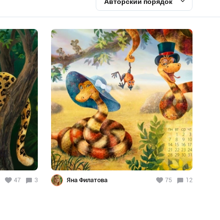
Авторский порядок
47
3
Яна Филатова
75
12