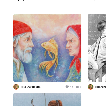
Яна Филатова
45
6
Яна Фи