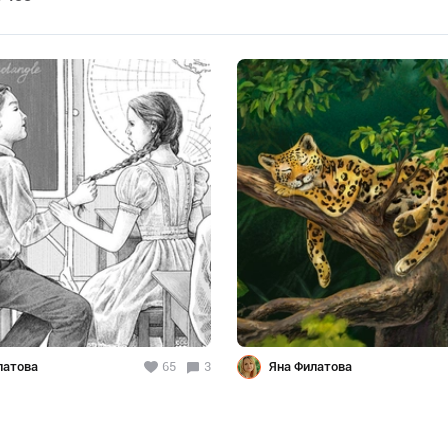
латова
65
3
Яна Филатова