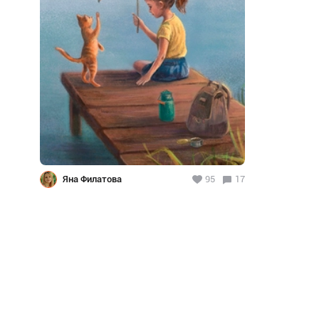
Яна Филатова
95
17