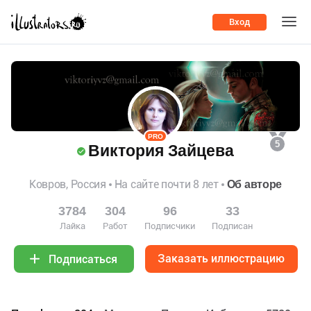
Вход
PRO
5
Виктория Зайцева
Ковров, Россия
На сайте почти 8 лет
Об авторе
3784
304
96
33
Лайка
Работ
Подписчики
Подписан
Заказать иллюстрацию
Подписаться