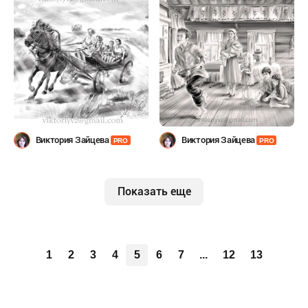
Виктория Зайцева
Виктория Зайцева
PRO
PRO
Показать еще
1
2
3
4
5
6
7
...
12
13