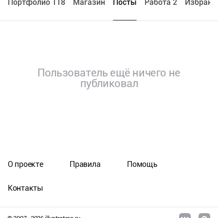
Портфолио 118
Maгазин
Посты
Работа 2
Избранн
Пользователь ещё ничего не
публиковал
О проекте
Правила
Помощь
Контакты