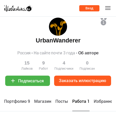
Вход
1
UrbanWanderer
Россия
На сайте почти 3 года
Об авторе
15
9
4
0
Лайков
Работ
Подписчики
Подписан
Заказать иллюстрацию
Подписаться
Портфолио 9
Maгазин
Посты
Работа 1
Избранное