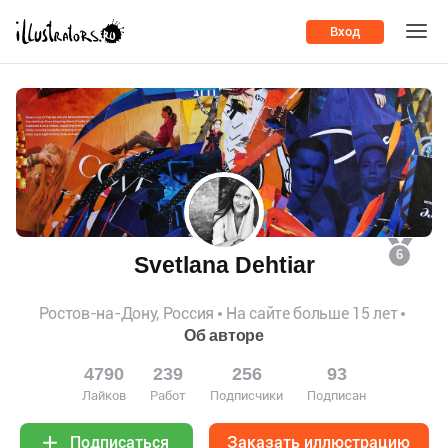
Вход
6
Svetlana Dehtiar
Ростов-на-Дону, Россия
На сайте больше 15 лет
Об авторе
4790
239
256
93
Лайков
Работ
Подписчики
Подписан
Заказать иллюстрацию
Подписаться