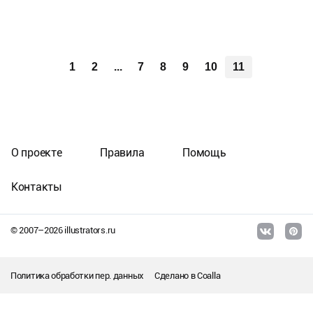
1
2
...
7
8
9
10
11
О проекте
Правила
Помощь
Контакты
© 2007–
2026
illustrators.ru
Политика обработки пер. данных
Сделано в
Coalla