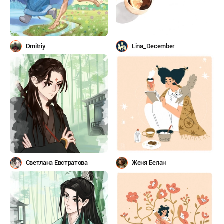
Dmitriy
Lina_December
Светлана Евстратова
Женя Белан