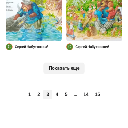
С
С
Сергей Набутовский
Сергей Набутовский
Показать еще
1
2
3
4
5
...
14
15