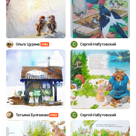
С
Ольга Цурина
Сергей Набутовский
PRO
С
Татьяна Булгакова
Сергей Набутовский
PRO