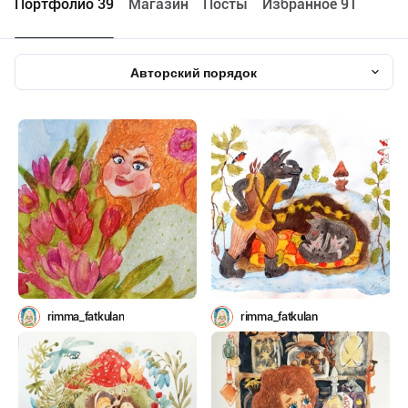
Портфолио 39
Maгазин
Посты
Избранное 91
Авторский порядок
rimma_fatkulan
rimma_fatkulan