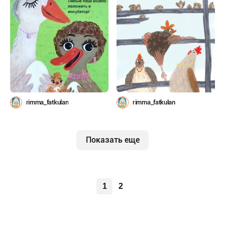
rimma_fatkulan
rimma_fatkulan
Показать еще
1
2