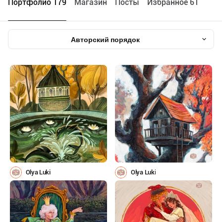
Портфолио 179
Maгазин
Посты
Избранное 61
Авторский порядок
Olya Luki
Olya Luki