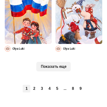
Olya Luki
Olya Luki
Показать еще
1
2
3
4
5
...
8
9