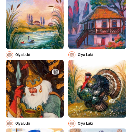
Olya Luki
Olya Luki
Olya Luki
Olya Luki