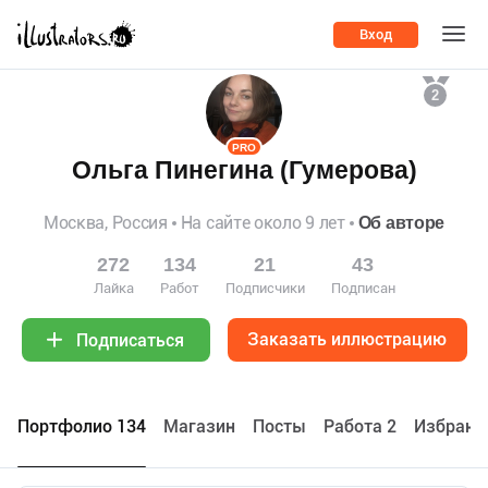
Вход
2
PRO
Ольга Пинегина (Гумерова)
Москва, Россия
На сайте около 9 лет
Об авторе
272
134
21
43
Лайка
Работ
Подписчики
Подписан
Заказать иллюстрацию
Подписаться
Портфолио 134
Maгазин
Посты
Работа 2
Избранн