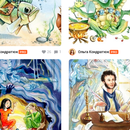
Кондратюк
26
1
Ольга Кондратюк
PRO
PRO