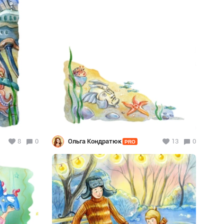
8
0
Ольга Кондратюк
13
0
PRO