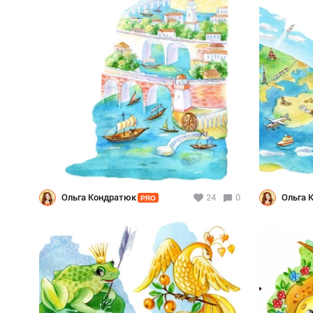
Ольга Кондратюк
24
0
Ольга 
PRO