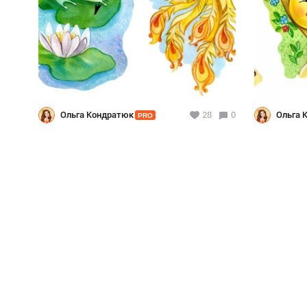
Ольга Кондратюк
28
0
Ольга 
PRO