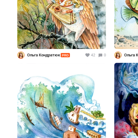
Ольга Кондратюк
42
0
Ольга 
PRO