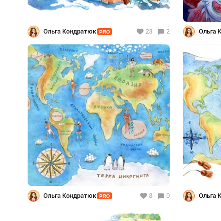
Ольга Кондратюк
23
2
Ольга 
PRO
Ольга Кондратюк
8
0
Ольга 
PRO