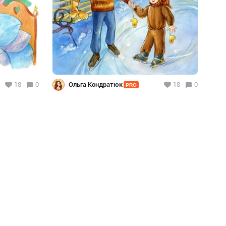
18
0
Ольга Кондратюк
18
0
PRO