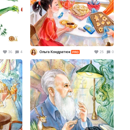
36
4
Ольга Кондратюк
25
0
PRO