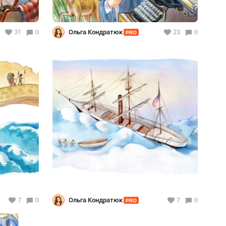
31
0
Ольга Кондратюк
23
0
PRO
7
0
Ольга Кондратюк
7
0
PRO