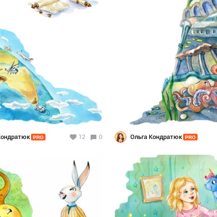
Кондратюк
12
0
Ольга Кондратюк
PRO
PRO