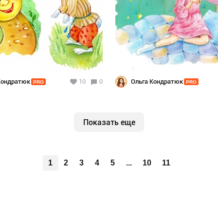
Кондратюк
10
0
Ольга Кондратюк
PRO
PRO
Показать еще
1
2
3
4
5
...
10
11