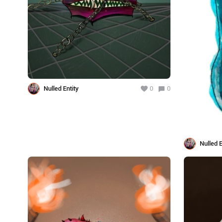
Nulled Entity
0
0
Nulled E