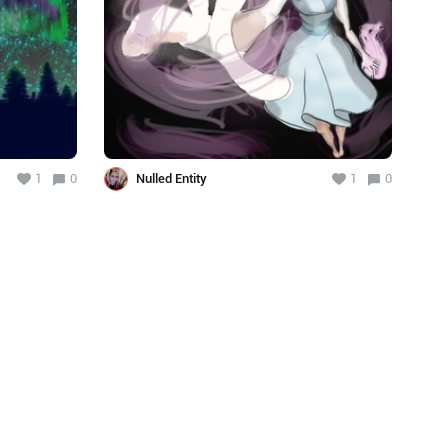
1
0
Nulled Entity
1
0