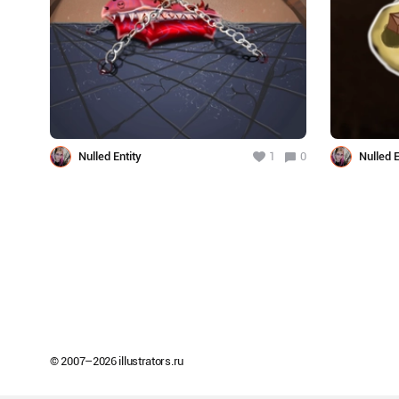
Nulled Entity
1
0
Nulled E
© 2007–
2026
illustrators.ru