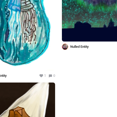
Nulled Entity
ntity
1
0