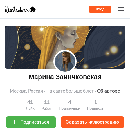
Вход
Марина Заинчковская
Москва, Россия
На сайте больше 6 лет
Об авторе
41
11
4
1
Лайк
Работ
Подписчики
Подписан
Заказать иллюстрацию
Подписаться