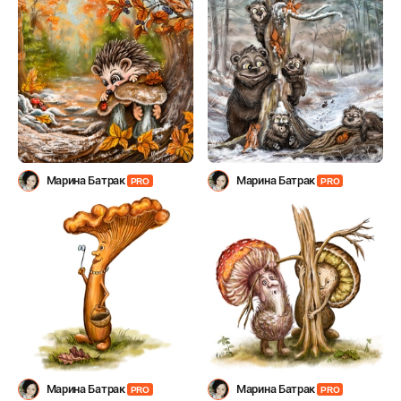
Марина Батрак
Марина Батрак
PRO
PRO
Марина Батрак
Марина Батрак
PRO
PRO