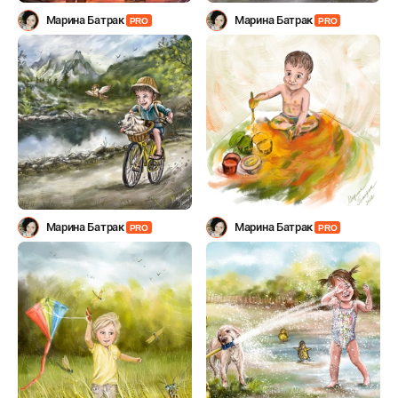
Марина Батрак
Марина Батрак
PRO
PRO
Марина Батрак
Марина Батрак
PRO
PRO