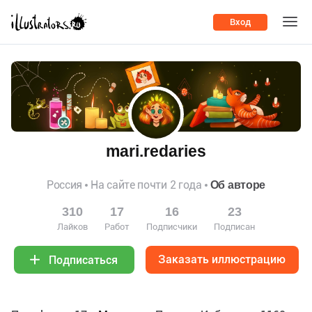
Вход
mari.redaries
Россия
На сайте почти 2 года
Об авторе
310
17
16
23
Лайков
Работ
Подписчики
Подписан
Заказать иллюстрацию
Подписаться