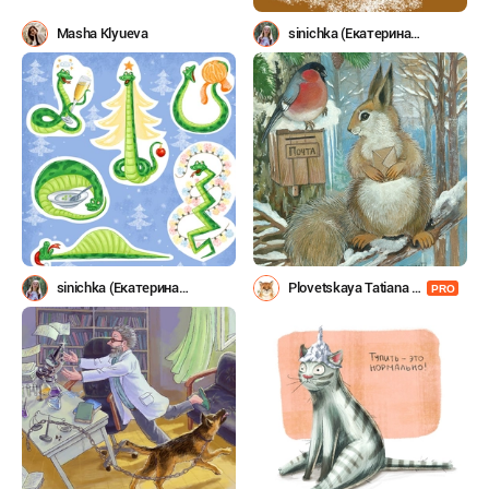
Masha Klyueva
sinichka (Екатерина
Королёва)
sinichka (Екатерина
Plovetskaya Tatiana -
PRO
Королёва)
pleval