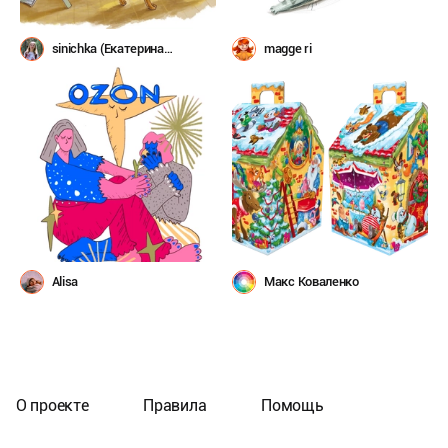
sinichka (Екатерина
magge ri
Королёва)
Alisa
Макс Коваленко
О проекте
Правила
Помощь