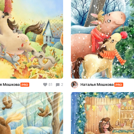
я Мошкова
81
2
Наталья Мошкова
PRO
PRO