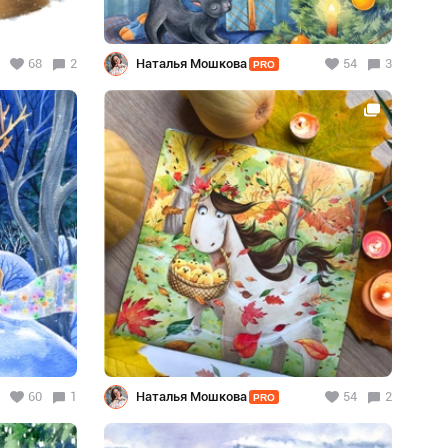
68
2
Наталья Мошкова
54
3
PRO
60
1
Наталья Мошкова
54
2
PRO