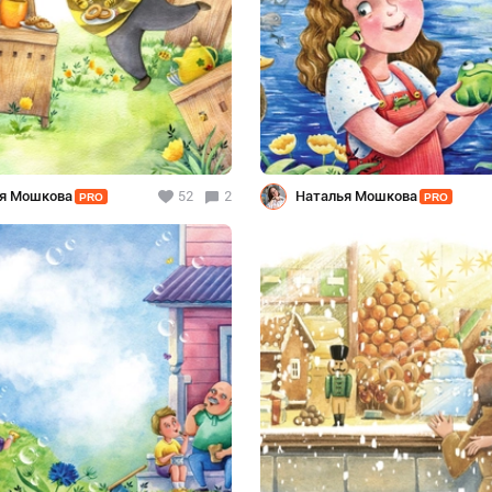
я Мошкова
52
2
Наталья Мошкова
PRO
PRO