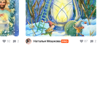
92
2
Наталья Мошкова
87
2
PRO