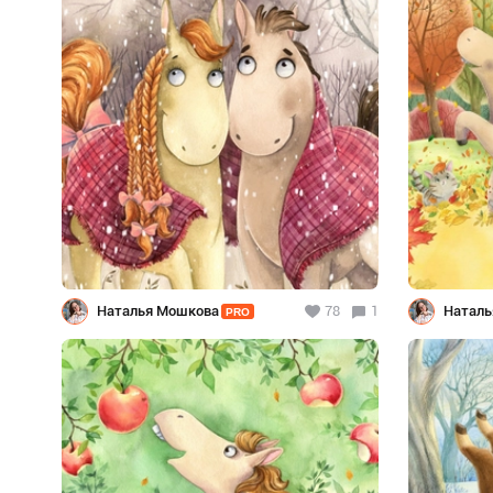
Наталья Мошкова
78
1
Наталь
PRO