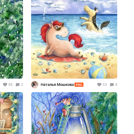
85
2
Наталья Мошкова
63
4
PRO