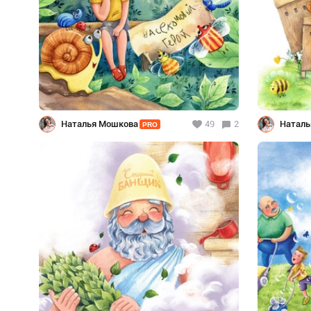
Наталья Мошкова
49
2
Наталь
PRO