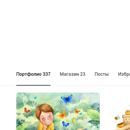
Портфолио 337
Maгазин 23
Посты
Избр