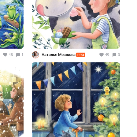
48
1
Наталья Мошкова
49
3
PRO