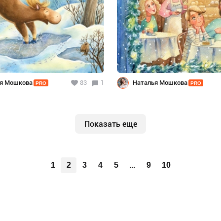
я Мошкова
83
1
Наталья Мошкова
PRO
PRO
Показать еще
1
2
3
4
5
...
9
10