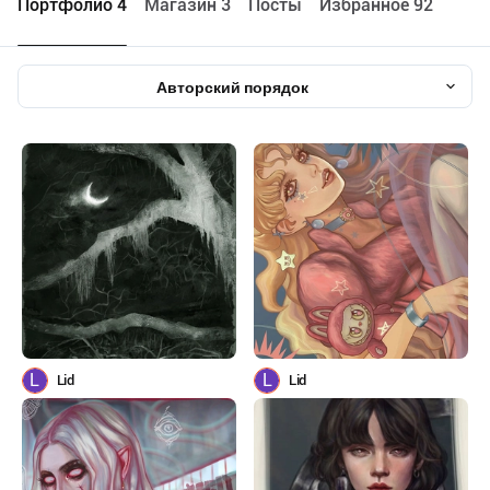
Портфолио 4
Maгазин 3
Посты
Избранное 92
Авторский порядок
L
L
Lid
Lid