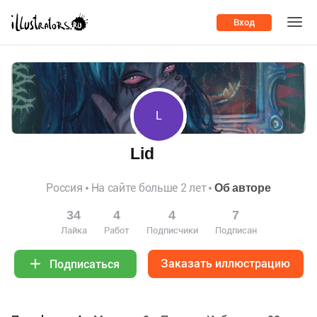
Вход
L
Lid
Россия
На сайте больше 2 лет
Об авторе
34
4
4
7
Лайка
Работ
Подписчики
Подписан
Заказать иллюстрацию
Подписаться