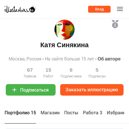
Вход
1
Катя Синякина
Москва, Россия
На сайте больше 15 лет
Об авторе
67
15
6
5
Лайков
Работ
Подписчики
Подписан
Заказать иллюстрацию
Подписаться
Портфолио 15
Maгазин
Посты
Работа 3
Избранно