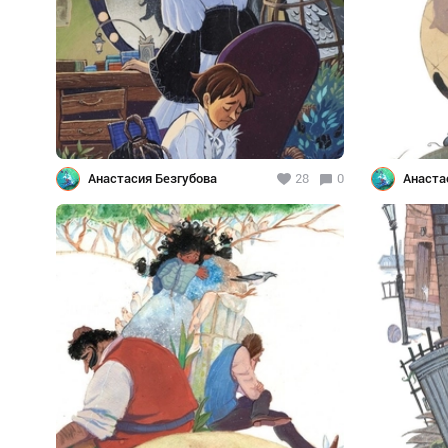
Анастасия Безгубова
28
0
Анаста