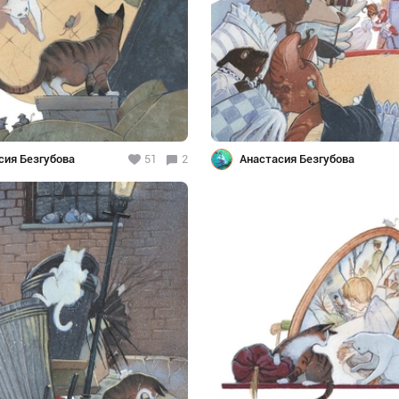
сия Безгубова
51
2
Анастасия Безгубова