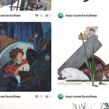
сия Безгубова
45
6
Анастасия Безгубова
сия Безгубова
68
6
Анастасия Безгубова