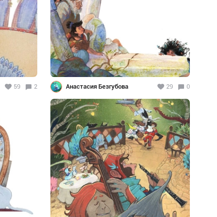
59
2
Анастасия Безгубова
29
0