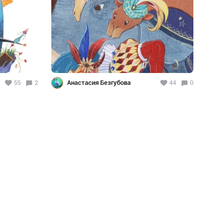
55
2
Анастасия Безгубова
44
0