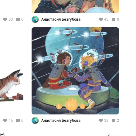
33
0
Анастасия Безгубова
43
0
45
0
Анастасия Безгубова
39
2