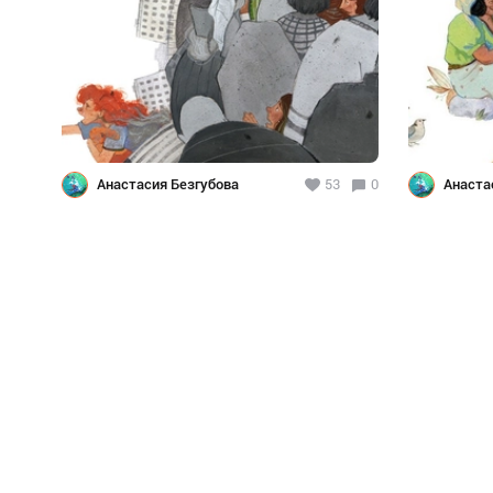
Анастасия Безгубова
53
0
Анаста