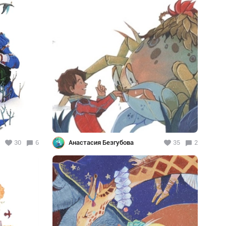
30
6
Анастасия Безгубова
35
2