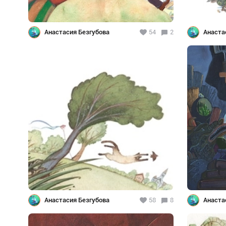
Анастасия Безгубова
54
2
Анаста
Анастасия Безгубова
58
8
Анаста