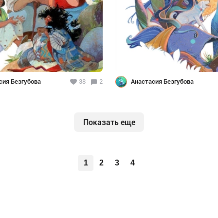
сия Безгубова
38
2
Анастасия Безгубова
Показать еще
1
2
3
4