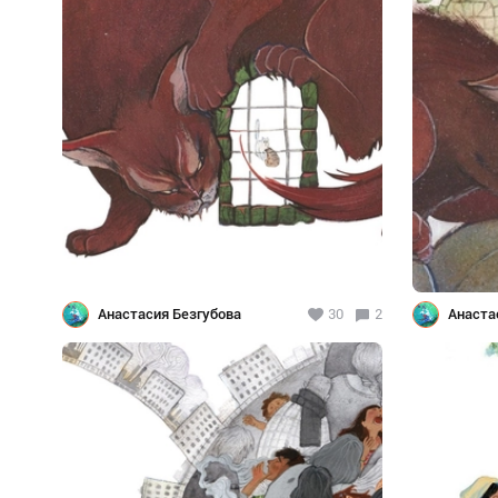
Анастасия Безгубова
30
2
Анаста