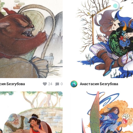
сия Безгубова
24
0
Анастасия Безгубова