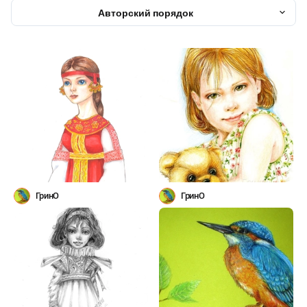
Авторский порядок
ГринО
ГринО