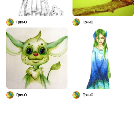
ГринО
ГринО
ГринО
ГринО