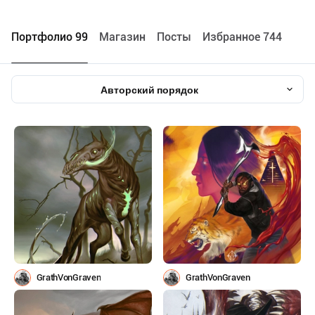
Портфолио 99
Maгазин
Посты
Избранное 744
Авторский порядок
GrathVonGraven
GrathVonGraven