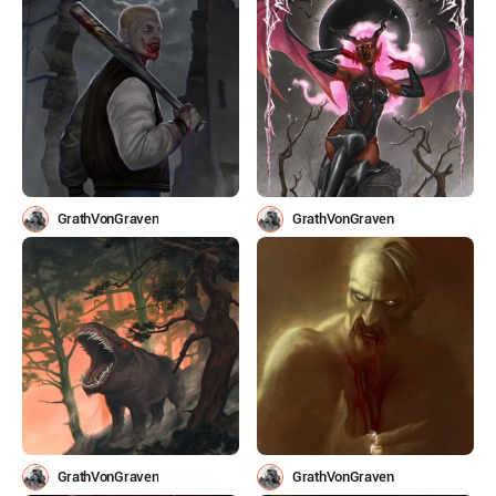
GrathVonGraven
GrathVonGraven
GrathVonGraven
GrathVonGraven