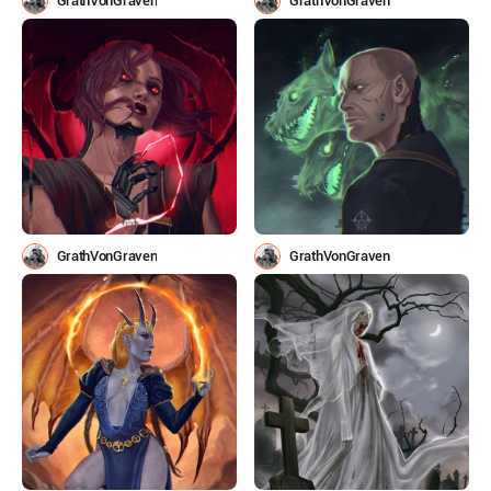
GrathVonGraven
GrathVonGraven
GrathVonGraven
GrathVonGraven