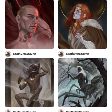
GrathVonGraven
GrathVonGraven