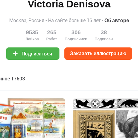
Victoria Denisova
Москва, Россия
На сайте больше 16 лет
Об авторе
9535
265
306
38
Лайков
Работ
Подписчики
Подписан
Заказать иллюстрацию
Подписаться
нное 17603