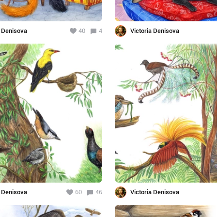
a Denisova
40
4
Victoria Denisova
a Denisova
60
46
Victoria Denisova