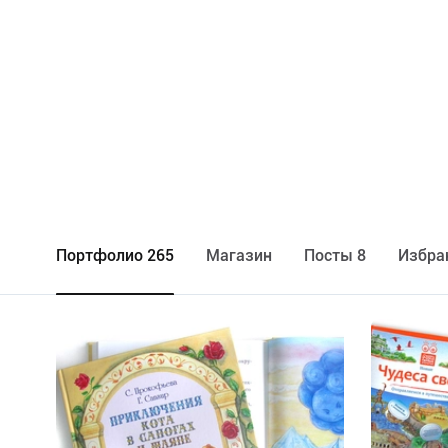
Портфолио 265
Maгазин
Посты 8
Избра