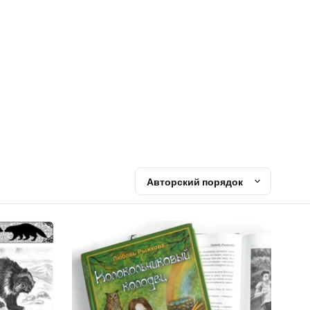
Авторский порядок