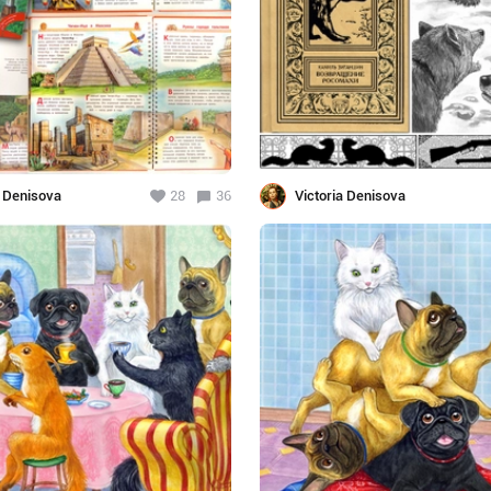
a Denisova
28
36
Victoria Denisova