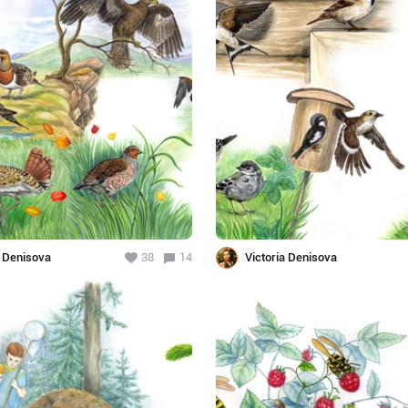
a Denisova
38
14
Victoria Denisova