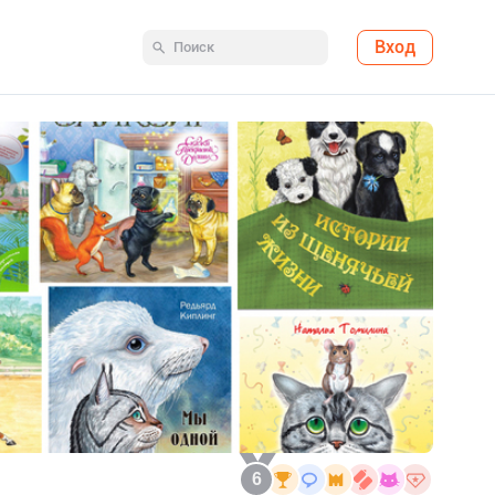
Вход
6