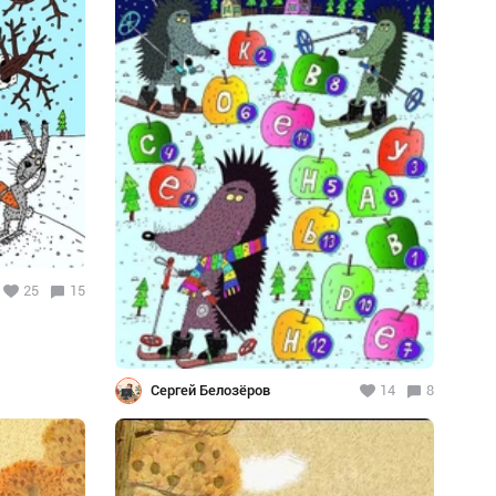
25
15
Сергей Белозёров
14
8