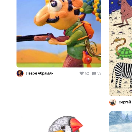
Левон Абрамян
62
39
Сергей