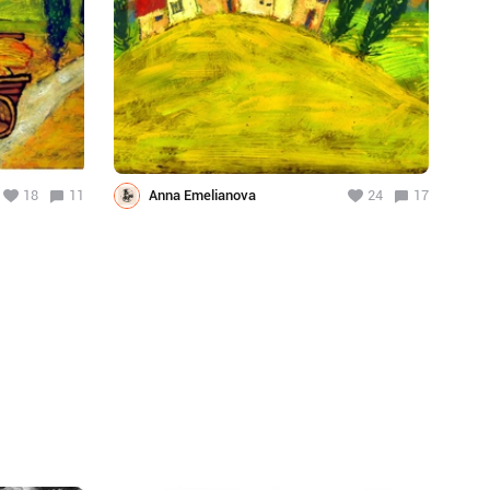
18
11
Anna Emelianova
24
17