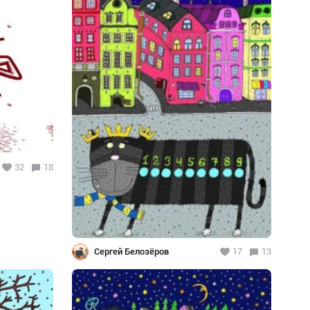
32
18
Сергей Белозёров
17
13