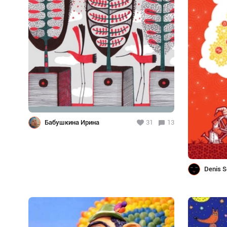
Бабушкина Ирина
31
13
Denis S