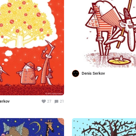
Denis Serkov
erkov
27
21