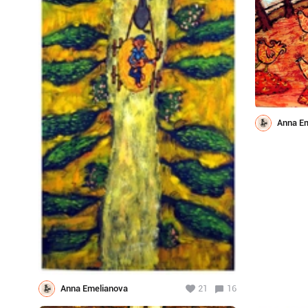
Anna E
Anna Emelianova
21
16