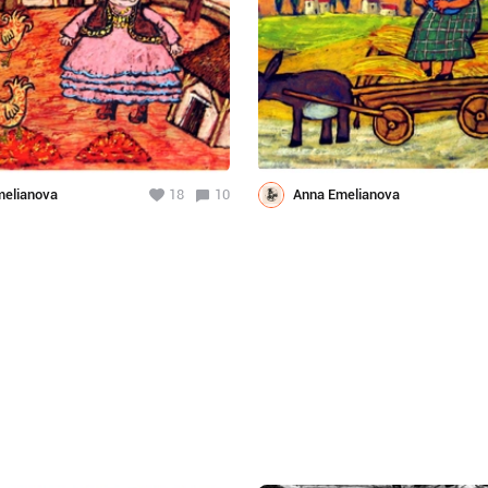
melianova
18
10
Anna Emelianova