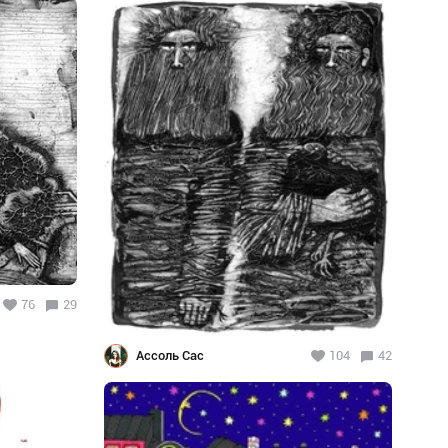
76
29
Ассоль Сас
104
42