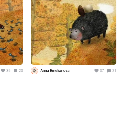
35
23
Anna Emelianova
37
21