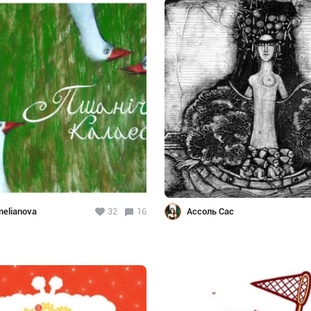
melianova
32
16
Ассоль Сас