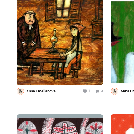
Anna Emelianova
15
9
Anna E