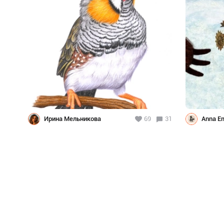
Ирина Мельникова
69
31
Anna E