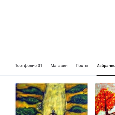
Портфолио 31
Maгазин
Посты
Избранно