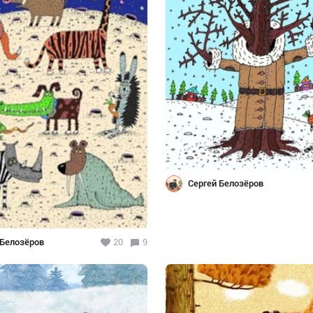
Сергей Белозёров
 Белозёров
20
9