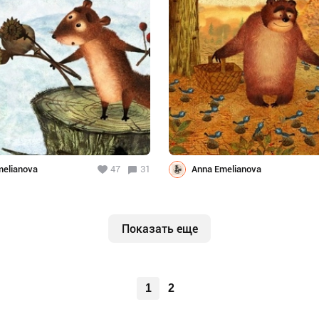
melianova
47
31
Anna Emelianova
Показать еще
1
2