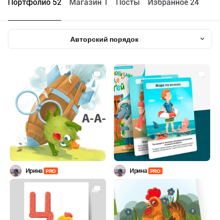
Портфолио 52
Maгазин 1
Посты
Избранное 24
Авторский порядок
Ирина
Ирина
PRO
PRO