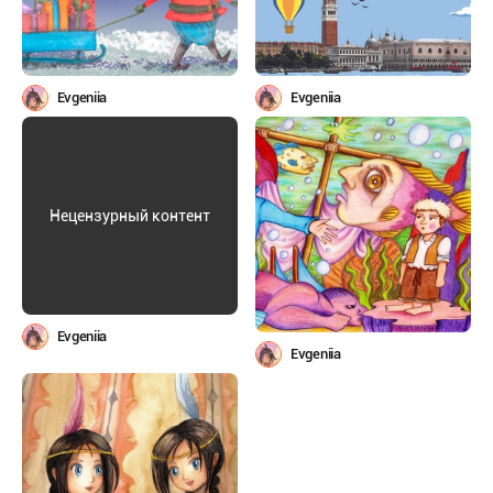
Evgeniia
Evgeniia
Нецензурный контент
Evgeniia
Evgeniia