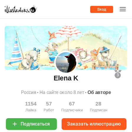
Вход
3
Elena K
Россия
На сайте около 8 лет
Об авторе
1154
57
67
28
Лайка
Работ
Подписчики
Подписан
Заказать иллюстрацию
Подписаться