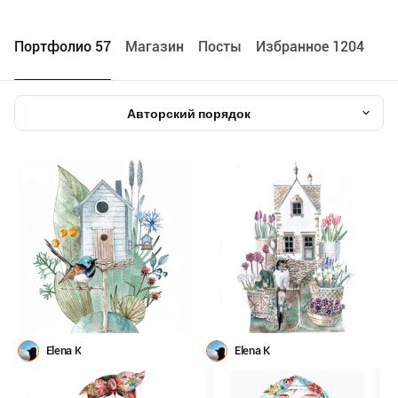
Портфолио 57
Maгазин
Посты
Избранное 1204
Авторский порядок
Elena K
Elena K