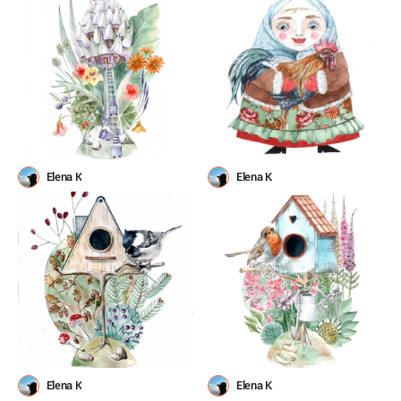
Elena K
Elena K
Elena K
Elena K