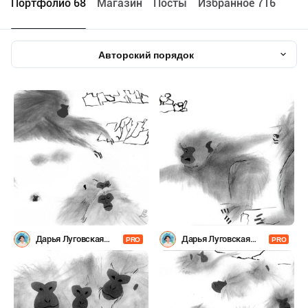
Портфолио 68
Maгазин
Посты
Избранное 716
Авторский порядок
Дарья Луговская
Дарья Луговская
PRO
PRO
(Laflartae)
(Laflartae)