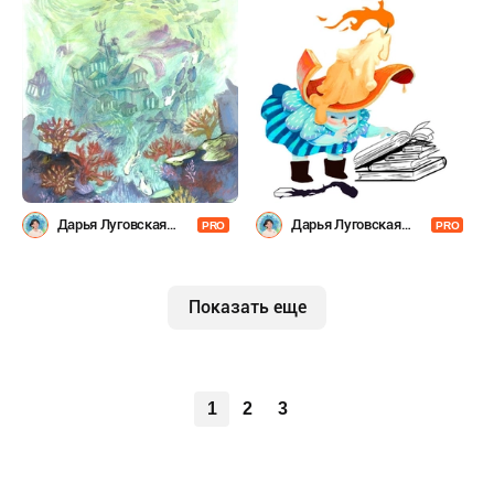
Дарья Луговская
Дарья Луговская
PRO
PRO
(Laflartae)
(Laflartae)
Показать еще
1
2
3