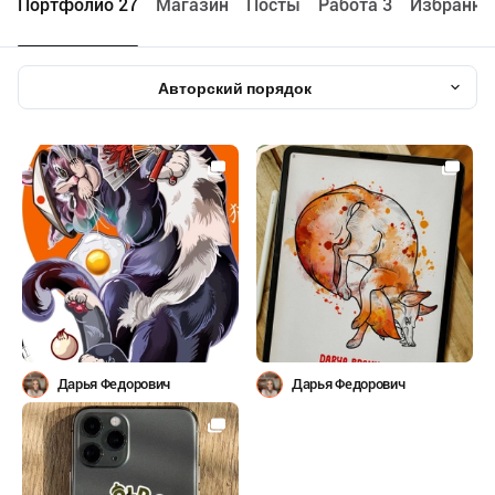
Портфолио 27
Maгазин
Посты
Работа 3
Избранно
Авторский порядок
Дарья Федорович
Дарья Федорович