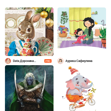
Data Доронина
Аурика Сафиулина
PRO
Татьяна