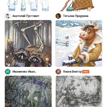
Анатолий Пустовит
Татьяна Придчина
И
Я
Иваниенко Иван
Янаев Виктор
PRO
Николаевич