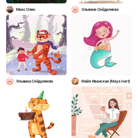
Макс Олин
Эльвина Сейдалиева
Эльвина Сейдалиева
Майя Иванская (Maya Ivart)